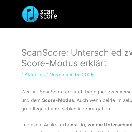
Zum
Inhalt
springen
ScanScore: Unterschied z
Score-Modus erklärt
/
Aktuelles
/
November 15, 2025
Wer mit ScanScore arbeitet, begegnet zwei vers
und dem
Score-Modus
. Auch wenn beide im selb
grundlegend unterschiedliche Aufgaben.
In diesem Artikel erfährst du,
wo die Unterschied