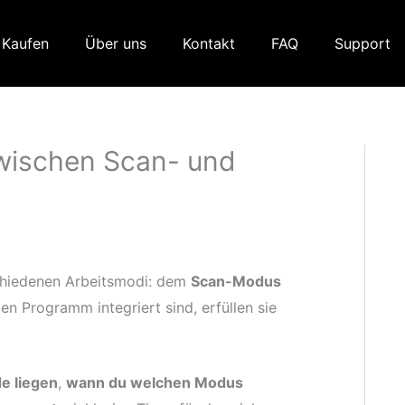
Kaufen
Über uns
Kontakt
FAQ
Support
wischen Scan- und
chiedenen Arbeitsmodi: dem
Scan-Modus
en Programm integriert sind, erfüllen sie
e liegen
,
wann du welchen Modus