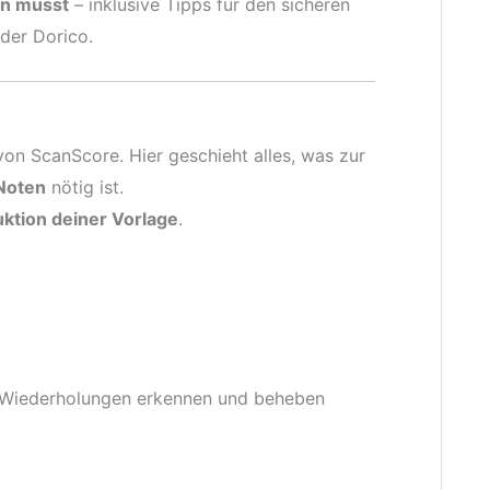
en musst
– inklusive Tipps für den sicheren
der Dorico.
von ScanScore. Hier geschieht alles, was zur
Noten
nötig ist.
ktion deiner Vorlage
.
r Wiederholungen erkennen und beheben