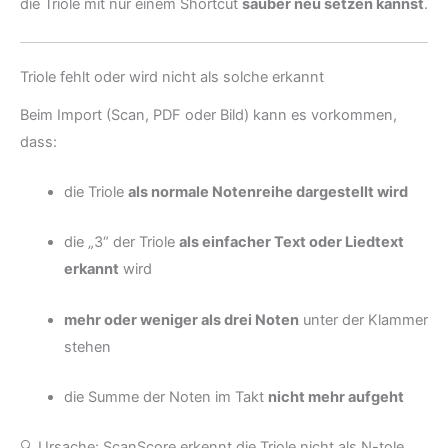
die Triole mit nur einem Shortcut
sauber neu setzen kannst
.
Triole fehlt oder wird nicht als solche erkannt
Beim Import (Scan, PDF oder Bild) kann es vorkommen,
dass:
die Triole
als normale Notenreihe dargestellt wird
die „3“ der Triole
als einfacher Text oder Liedtext
erkannt
wird
mehr oder weniger als drei Noten
unter der Klammer
stehen
die Summe der Noten im Takt
nicht mehr aufgeht
🔍 Ursache: ScanScore erkennt die Triole nicht als N-tole,