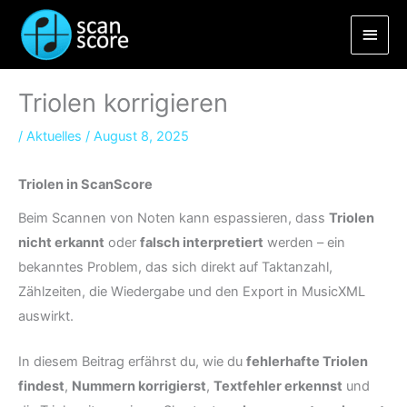
Zum
Haup
Inhalt
springen
Triolen korrigieren
/
Aktuelles
/
August 8, 2025
Triolen in ScanScore
Beim Scannen von Noten kann espassieren, dass
Triolen
nicht erkannt
oder
falsch interpretiert
werden – ein
bekanntes Problem, das sich direkt auf Taktanzahl,
Zählzeiten, die Wiedergabe und den Export in MusicXML
auswirkt.
In diesem Beitrag erfährst du, wie du
fehlerhafte Triolen
findest
,
Nummern korrigierst
,
Textfehler erkennst
und