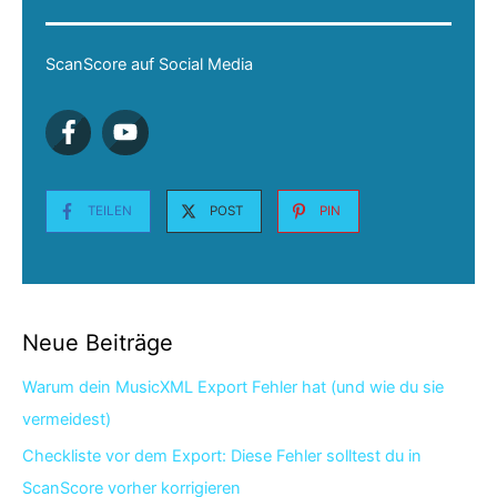
ScanScore auf Social Media
TEILEN
POST
PIN
Neue Beiträge
Warum dein MusicXML Export Fehler hat (und wie du sie
vermeidest)
Checkliste vor dem Export: Diese Fehler solltest du in
ScanScore vorher korrigieren